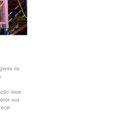
-
m
f
igente da
.
ução ideal
mente sua
rece!