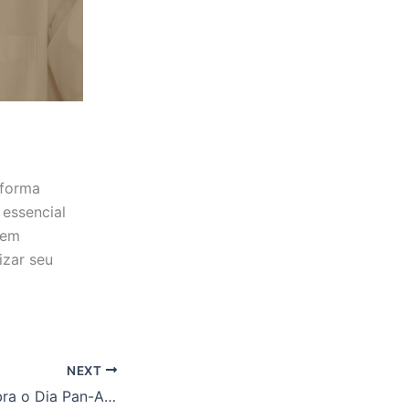
sforma
 essencial
 em
izar seu
NEXT
A Bella Torri celebra o Dia Pan-Americano do Engenheiro!