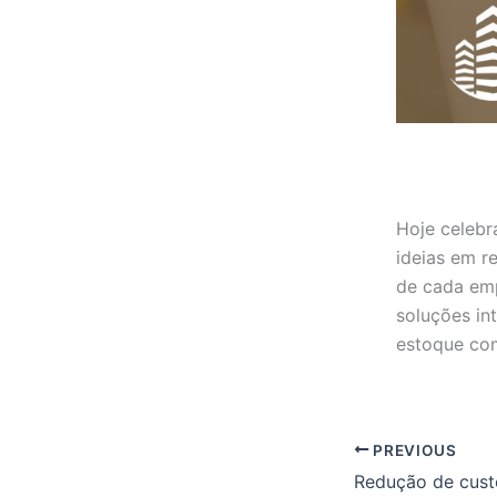
Hoje celeb
ideias em r
de cada emp
soluções in
estoque com
PREVIOUS