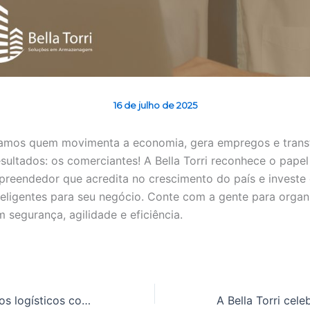
16 de julho de 2025
ramos quem movimenta a economia, gera empregos e tran
esultados: os comerciantes! A Bella Torri reconhece o papel
reendedor que acredita no crescimento do país e investe
teligentes para seu negócio. Conte com a gente para organ
 segurança, agilidade e eficiência.
Redução de custos logísticos com soluções inteligentes