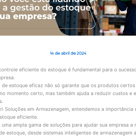
14 de abril de 2024
ontrole eficiente do estoque é fundamental para o sucess
presa.
de estoque eficaz não só garante que os produtos certos
 no momento certo, mas também ajuda a reduzir custos e e
s.
orri Soluções em Armazenagem, entendemos a importância
stoque eficiente.
 uma ampla gama de soluções para ajudar sua empresa a 
de estoque, desde sistemas inteligentes de armazenagem 