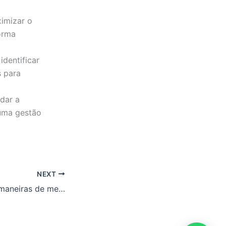
imizar o
orma
identificar
s para
dar a
 uma gestão
NEXT
Está procurando maneiras de melhorar a logística na sua empresa?