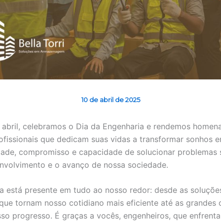
10 de abril de 2025
 abril, celebramos o Dia da Engenharia e rendemos home
ofissionais que dedicam suas vidas a transformar sonhos e
dade, compromisso e capacidade de solucionar problemas 
nvolvimento e o avanço de nossa sociedade.
a está presente em tudo ao nosso redor: desde as soluçõe
que tornam nosso cotidiano mais eficiente até as grandes 
o progresso. É graças a vocês, engenheiros, que enfrent