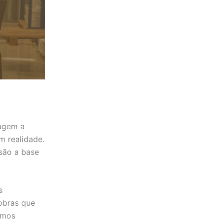
nagem a
m realidade.
são a base
s
obras que
amos